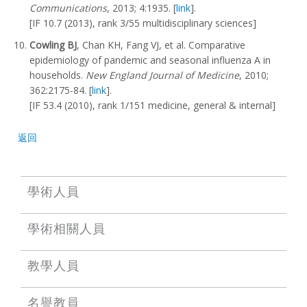
Communications
, 2013; 4:1935. [
link
].
[IF 10.7 (2013), rank 3/55 multidisciplinary sciences]
Cowling BJ
, Chan KH, Fang VJ, et al. Comparative
epidemiology of pandemic and seasonal influenza A in
households.
New England Journal of Medicine
, 2010;
362:2175-84. [
link
].
[IF 53.4 (2010), rank 1/151 medicine, general & internal]
返回
學術人員
學術相關人員
教學人員
名譽教員