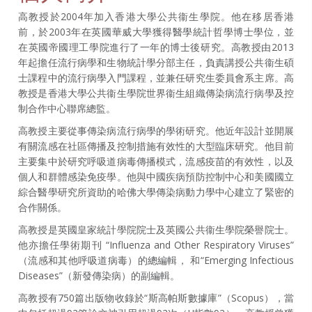
高教授於2004年加入香港大學公共衞生學院。他在移居香港
前，於2003年在英國華威大學獲得醫學統計哲學博士學位，並
在英國帝國理工學院進行了一年的博士後研究。高教授由2013
年起擔任流行病學和生物統計學分部主任，負責講授公共衞生碩
士課程中的流行病學入門課程，並兼任研究生委員會系主席。高
教授是香港大學公共衞生學院世界衞生組織傳染病流行病學及控
制合作中心聯席總監。
高教授主要從事傳染病流行病學的學術研究。他近年設計並開展
有關流感在社區傳播及控制措施有效性的大型臨床研究。他目前
主要集中於研究呼吸道病毒傳播模式，流感疫苗的有效性，以及
個人和群體感染免疫學。他與中國疾病預防控制中心和美國國立
綜合醫學研究所資助的哈佛大學傳染病動力學中心建立了緊密的
合作關係。
高教授是英國皇家統計學院院士及英國公共衞生學院榮譽院士。
他亦擔任學術期刊 “Influenza and Other Respiratory Viruses”
（流感和其他呼吸道病毒）的總編輯， 和“Emerging Infectious
Diseases”（新發傳染病）的副編輯。
高教授有750篇出版物收錄於“斯高帕斯數據庫”（Scopus），當