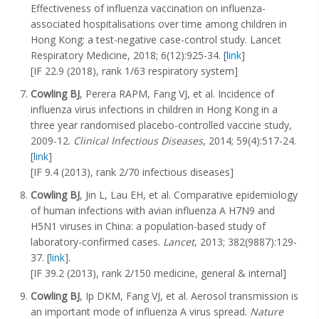
Effectiveness of influenza vaccination on influenza-
associated hospitalisations over time among children in
Hong Kong: a test-negative case-control study. Lancet
Respiratory Medicine, 2018; 6(12):925-34. [
link
]
[IF 22.9 (2018), rank 1/63 respiratory system]
Cowling BJ
, Perera RAPM, Fang VJ, et al. Incidence of
influenza virus infections in children in Hong Kong in a
three year randomised placebo-controlled vaccine study,
2009-12.
Clinical Infectious Diseases
, 2014; 59(4):517-24.
[
link
]
[IF 9.4 (2013), rank 2/70 infectious diseases]
Cowling BJ
, Jin L, Lau EH, et al. Comparative epidemiology
of human infections with avian influenza A H7N9 and
H5N1 viruses in China: a population-based study of
laboratory-confirmed cases.
Lancet
, 2013; 382(9887):129-
37. [
link
].
[IF 39.2 (2013), rank 2/150 medicine, general & internal]
Cowling BJ
, Ip DKM, Fang VJ, et al. Aerosol transmission is
an important mode of influenza A virus spread.
Nature