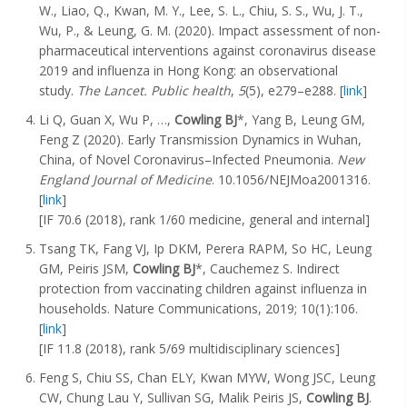
W., Liao, Q., Kwan, M. Y., Lee, S. L., Chiu, S. S., Wu, J. T.,
Wu, P., & Leung, G. M. (2020). Impact assessment of non-
pharmaceutical interventions against coronavirus disease
2019 and influenza in Hong Kong: an observational
study.
The Lancet. Public health
,
5
(5), e279–e288. [
link
]
Li Q, Guan X, Wu P, …,
Cowling BJ
*, Yang B, Leung GM,
Feng Z (2020). Early Transmission Dynamics in Wuhan,
China, of Novel Coronavirus–Infected Pneumonia.
New
England Journal of Medicine
. 10.1056/NEJMoa2001316.
[
link
]
[IF 70.6 (2018), rank 1/60 medicine, general and internal]
Tsang TK, Fang VJ, Ip DKM, Perera RAPM, So HC, Leung
GM, Peiris JSM,
Cowling BJ
*, Cauchemez S. Indirect
protection from vaccinating children against influenza in
households. Nature Communications, 2019; 10(1):106.
[
link
]
[IF 11.8 (2018), rank 5/69 multidisciplinary sciences]
Feng S, Chiu SS, Chan ELY, Kwan MYW, Wong JSC, Leung
CW, Chung Lau Y, Sullivan SG, Malik Peiris JS,
Cowling BJ
.