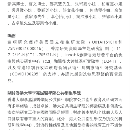
豪高博士、蘇文博士、鄭武雙先生、張玳嘉小姐 、柏蕙嘉小姐
、吳月微小姐 、劉穎芝小姐 、許文燕小姐 、 何倩瑩小姐、佘羡
薰小姐 、蔡家添先生 、卓心怡小姐 、劉沛雁小姐 、鄧穎欣小姐
、古卓浚先生及容樂怡小姐。
鳴謝
這項研究獲得美國國立衞生研究院（U01AI151810和
75N93021C00016）、香港研究資助局主題研究計劃（T11-
712/19-N和T11-705/21-N）、InnoHK創新香港研發平台的免
疫與感染研究中心（c2i）和醫衞大數據深析實驗室（D24H），
以及香港特別行政區政府食物及衞生局醫療衞生研究基金
（COVID190205）的支持，亦謹此感謝冼敏思獸醫的寶貴意
見。
關於香港大學李嘉誠醫學院公共衞生學院
香港大學李嘉誠醫學院公共衞生學院在公共衞生教育及科研方面
有多年經驗，成就卓越。港大公共衞生學院的傳染病及非傳染性
疾病的研究工作在國際間舉足輕重，對改善本地和全球個人及人
口健康有非常重大的貢獻。此外，港大公共衞生學院乃頂尖的科
研和教學中心，對流行性感冒及其他新發病毒的教育工作不遺餘