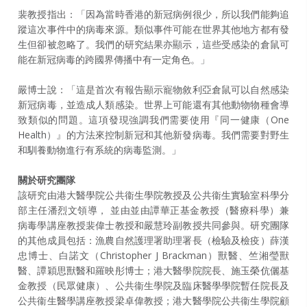
裴教授指出：「因為當時香港的新冠病例很少，所以我們能夠追
蹤這次事件中的病毒來源。類似事件可能在世界其他地方都有發
生但卻被忽略了。我們的研究結果亦顯示，這些受感染的倉鼠可
能在新冠病毒的跨國界傳播中有一定角色。」
嚴博士說：「這是首次有報告顯示寵物敘利亞倉鼠可以自然感染
新冠病毒，並造成人類感染。世界上可能還有其他動物物種會導
致類似的問題。這項發現強調我們需要使用『同一健康（One
Health）』的方法來控制新冠和其他新發病毒。我們需要對野生
和馴養動物進行有系統的病毒監測。」
關於研究團隊
該研究由港大醫學院公共衞生學院教授及公共衞生實驗室科學分
部主任潘烈文領導， 並由並由譚華正基金教授（醫療科學）兼
病毒學講座教授裴偉士教授和嚴慧玲副教授共同參與。研究團隊
的其他成員包括：漁農自然護理署助理署長（檢驗及檢疫）薛漢
忠博士、白諾文（Christopher J Brackman）獸醫、竺湘瑩獸
醫、譚穎思獸醫和羅映彤博士；港大醫學院院長、施玉榮伉儷基
金教授（民眾健康）、公共衞生學院及臨床醫學學院暫任院長及
公共衞生醫學講座教授梁卓偉教授；港大醫學院公共衞生學院顧