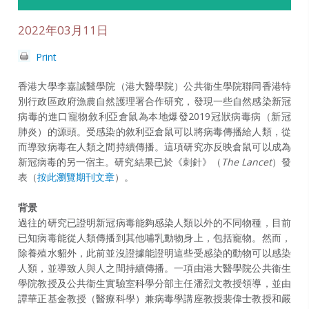
2022年03月11日
Print
香港大學李嘉誠醫學院（港大醫學院）公共衞生學院聯同香港特
別行政區政府漁農自然護理署合作研究，發現一些自然感染新冠
病毒的進口寵物敘利亞倉鼠為本地爆發2019冠狀病毒病（新冠
肺炎）的源頭。受感染的敘利亞倉鼠可以將病毒傳播給人類，從
而導致病毒在人類之間持續傳播。這項研究亦反映倉鼠可以成為
新冠病毒的另一宿主。研究結果已於《刺針》（
The Lancet
）發
表（
按此瀏覽期刊文章
）。
背景
過往的研究已證明新冠病毒能夠感染人類以外的不同物種，目前
已知病毒能從人類傳播到其他哺乳動物身上，包括寵物。然而，
除養殖水貂外，此前並沒證據能證明這些受感染的動物可以感染
人類，並導致人與人之間持續傳播。一項由港大醫學院公共衞生
學院教授及公共衞生實驗室科學分部主任潘烈文教授領導，並由
譚華正基金教授（醫療科學）兼病毒學講座教授裴偉士教授和嚴