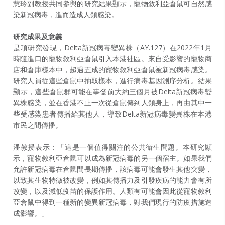
慧玲副教授共同參與的研究結果顯示，寵物敘利亞倉鼠可自然感
染新冠病毒，進而造成人類感染。
研究成果及意義
是項研究發現，Delta新冠病毒變異株（AY.127）在2022年1月
時隨進口的寵物敘利亞倉鼠引入本港社區。來自受影響的寵物商
店和倉庫樣本中，超過五成的寵物敘利亞倉鼠被新冠病毒感染。
研究人員從這些倉鼠中抽取樣本，進行病毒基因測序分析。結果
顯示，這些倉鼠群可能在事發前大約三個月被Delta新冠病毒變
異株感染，並在香港不止一次從倉鼠傳到人類身上，再由其中一
些受感染患者傳播給其他人，導致Delta新冠病毒變異株在本港
市民之間傳播。
潘教授表示：「這是一個值得關注的公共衞生問題。本研究顯
示，寵物敘利亞倉鼠可以成為新冠病毒的另一個宿主。如果我們
允許新冠病毒在倉鼠間長期傳播，該病毒可能會發生其他突變，
以致其生物特徵被改變，例如其傳播力及引發疾病的能力會有所
改變，以及減低疫苗的保護作用。人類有可能會因此從寵物敘利
亞倉鼠中得到一種新的變異新冠病毒，對我們現行的防疫措施造
成影響。」