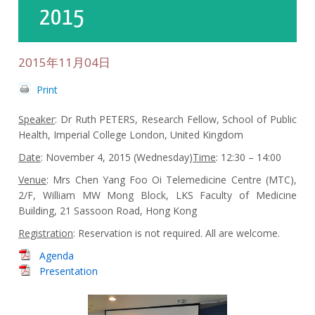
2015
2015年11月04日
Print
Speaker
: Dr Ruth PETERS, Research Fellow, School of Public
Health, Imperial College London, United Kingdom
Date
: November 4, 2015 (Wednesday)
Time
: 12:30 – 14:00
Venue
: Mrs Chen Yang Foo Oi Telemedicine Centre (MTC),
2/F, William MW Mong Block, LKS Faculty of Medicine
Building, 21 Sassoon Road, Hong Kong
Registration
: Reservation is not required. All are welcome.
Agenda
Presentation