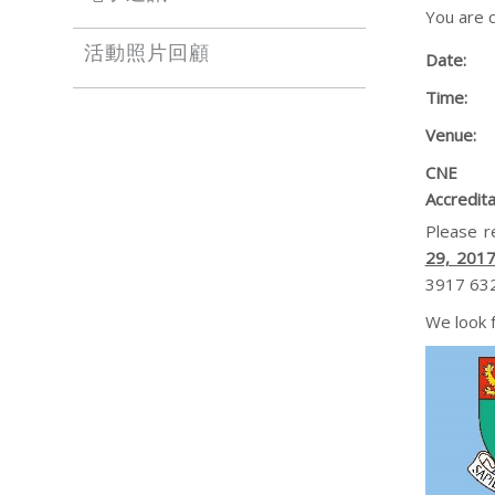
You are c
活動照片回顧
Date:
Time:
Venue:
CNE
Accredita
Please re
29, 201
3917 632
We look f