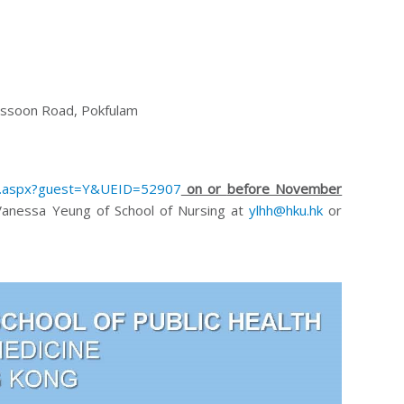
Sassoon Road, Pokfulam
ail.aspx?guest=Y&UEID=52907
on or
before November
 Vanessa Yeung of School of Nursing at
ylhh@hku.hk
or