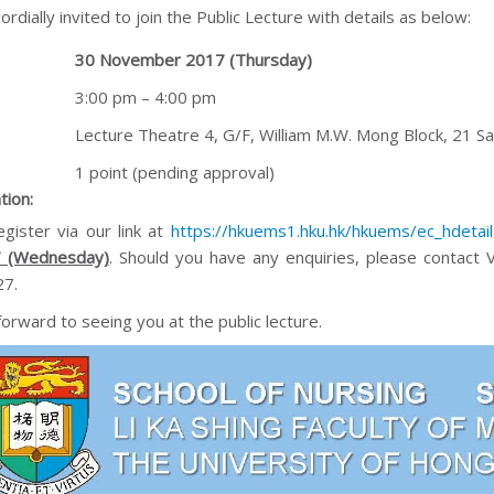
ordially invited to join the Public Lecture with details as below:
30 November 2017 (
Thursday
)
3:00 pm – 4:00 pm
Lecture Theatre 4, G/F, William M.W. Mong Block, 21 
1 point (pending approval)
tion
:
gister via our link at
https://hkuems1.hku.hk/hkuems/ec_hdet
7 (Wednesday)
. Should you have any enquiries, please contact
7.
orward to seeing you at the public lecture.