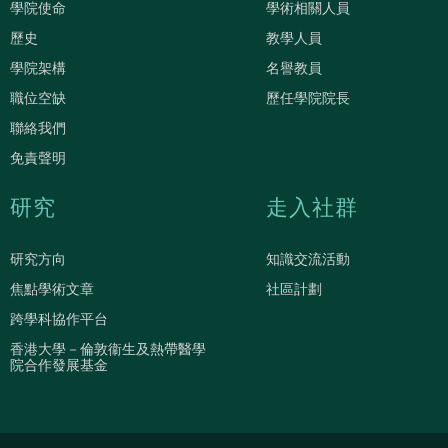
學院使命
學術相關人員
歷史
教學人員
學院架構
名譽教員
職位空缺
歷任學院院長
聯絡我們
免責聲明
研究
走入社群
研究方向
知識交流活動
焦點學術文章
社區計劃
跨學科協作平台
香港大學－倫敦衞生及熱帶醫學
院合作發展基金