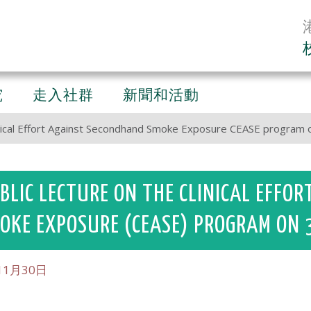
究
走入社群
新聞和活動
linical Effort Against Secondhand Smoke Exposure CEASE progra
BLIC LECTURE ON THE CLINICAL EFFO
OKE EXPOSURE (CEASE) PROGRAM ON 
11月30日