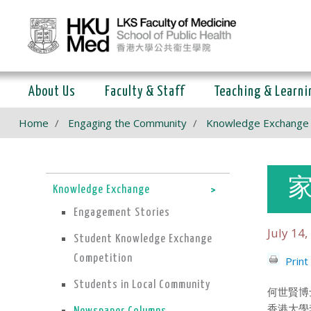
About Us
Faculty & Staff
Teaching & Learni
Home
Engaging the Community
Knowledge Exchange
家
Knowledge Exchange
Engagement Stories
July 14,
Student Knowledge Exchange
Competition
Print
Students in Local Community
何世賢博
香港大學