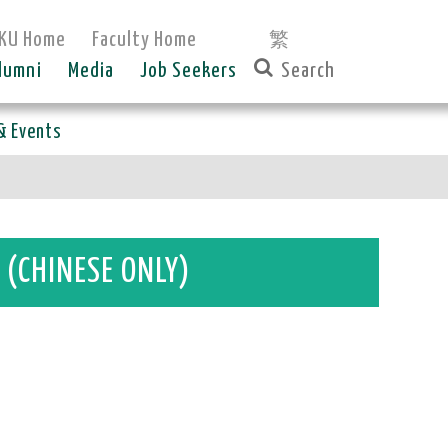
KU Home
Faculty Home
繁
lumni
Media
Job Seekers
& Events
SE ONLY)