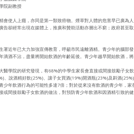
學院副教授
精會使人上癮，亦同是第一類致癌物。煙草對人體的危害早已廣為人
廣告卻經常出現在媒體上，推廣和贊助活動亦層出不窮；政府甚至取
生署近年已大力加強宣傳教育，呼籲市民遠離酒精。青少年的腦部發
年滴酒不沾，盡量將開始飲酒的年齡延後。青少年越早開始飲酒，將
大醫學院的研究發現，有68%的中學生家長會直接或間接鼓勵子女飲酒，
%)、說酒精好飲(25%)、讓子女買酒(19%)開酒瓶(23%)及斟酒(2
青少年飲酒行為的可能性多達7倍；對於從來沒有飲酒的青少年，家
接或間接鼓勵子女飲酒的做法，對預防青少年飲酒和因酒精引致的健