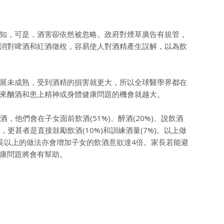
知，可是，酒害卻依然被忽略。政府對煙草廣告有規管，
消對啤酒和紅酒徵稅，容易使人對酒精產生誤解，以為飲
展未成熟，受到酒精的損害就更大，所以全球醫學界都在
來酗酒和患上精神或身體健康問題的機會就越大。
他們會在子女面前飲酒(51%)、醉酒(20%)、說飲酒
5%)，更甚者是直接鼓勵飲酒(10%)和訓練酒量(7%)。以上做
長以上的做法亦會增加子女的飲酒意欲達4倍。家長若能避
康問題將會有幫助。