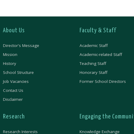
About Us
Faculty & Staff
Director's Message
Academic Staff
Mission
Academic-related Staff
History
Teaching Staff
School Structure
Honorary Staff
Job Vacancies
Former School Directors
Contact Us
Disclaimer
Research
Engaging the Communi
Research Interests
Knowledge Exchange